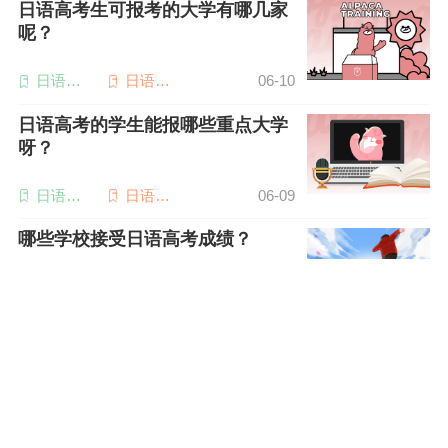
日语高考生可报考的大学有哪几家
呢？
日语考
日语高
06-10
研
考
日语高考的学生能报哪些重点大学
呀？
日语备
日语高
06-09
考
考
哪些学校接受日语高考成绩？
JFT日语
日语高
05-02
考试
考
日语考生能报哪些大学专业？
日语备
日语专
05-02
考
业四级